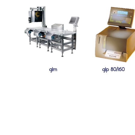
glm
glp 80/160