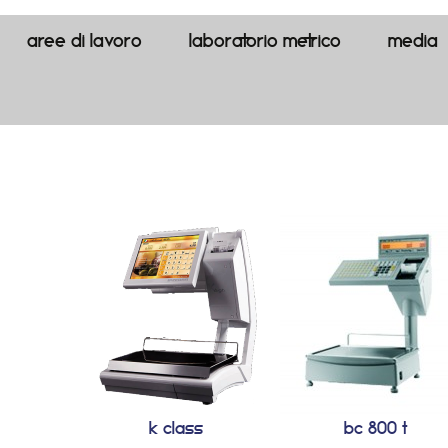
aree di lavoro
LABORATORIO METRICO
media
k class
bc 800 t