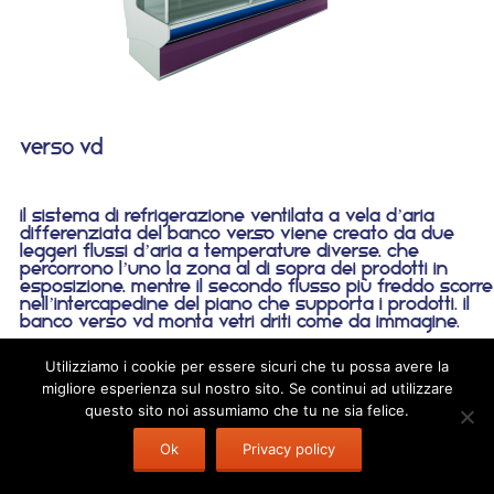
verso vd
Il sistema di refrigerazione ventilata a vela d’aria
differenziata del banco VERSO viene creato da due
leggeri flussi d’aria a temperature diverse, che
percorrono l’uno la zona al di sopra dei prodotti in
esposizione, mentre il secondo flusso più freddo scorre
nell’intercapedine del piano che supporta i prodotti. il
banco verso vd monta vetri driti come da immagine.
Utilizziamo i cookie per essere sicuri che tu possa avere la
< indietro <
migliore esperienza sul nostro sito. Se continui ad utilizzare
dal 1976 al vostro fianco
questo sito noi assumiamo che tu ne sia felice.
Ok
Privacy policy
© Rivosecchi 2013