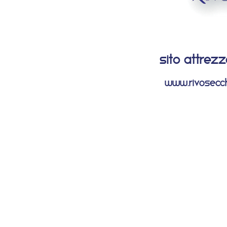
sito attrez
www.rivosecch