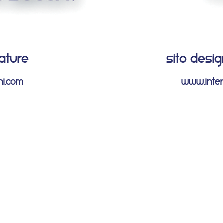
zature
sito desig
i.com
www.interi